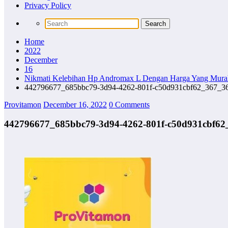
Privacy Policy
Home
2022
December
16
Nikmati Kelebihan Hp Andromax L Dengan Harga Yang Mura
442796677_685bbc79-3d94-4262-801f-c50d931cbf62_367_3
Provitamon
December 16, 2022
0 Comments
442796677_685bbc79-3d94-4262-801f-c50d931cbf62