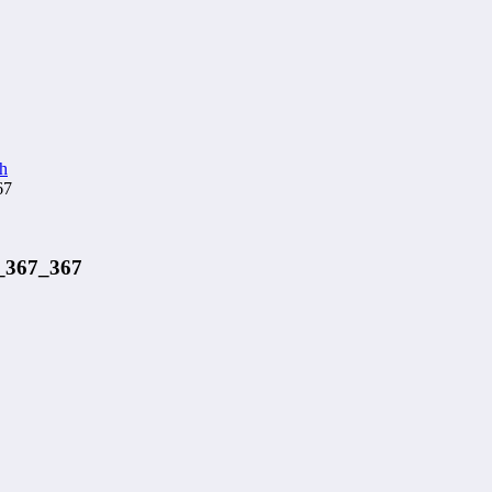
h
67
_367_367