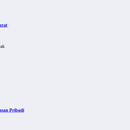
urat
asan Pribadi