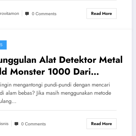
Read More
rovitamon
0 Comments
IS
nggulan Alat Detektor Metal
ld Monster 1000 Dari
nelab
ingin mengantongi pundi-pundi dengan mencari
di alam bebas? Jika masih menggunakan metode
ulang…
Read More
isnis
0 Comments