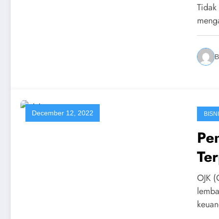
Tidak
menga
B
December 12, 2022
BISN
Pe
Te
OJK (
lemba
keuan