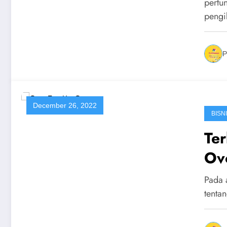
pertu
pengi
P
December 26, 2022
BISN
Ter
Ov
Pada 
tenta