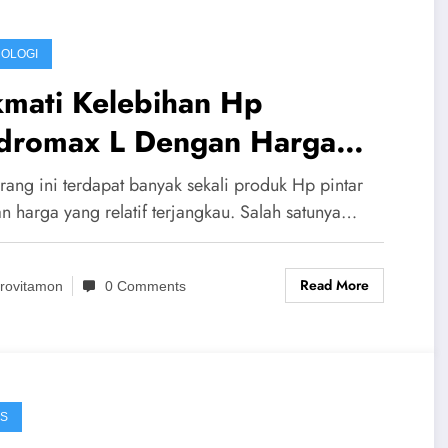
OLOGI
kmati Kelebihan Hp
dromax L Dengan Harga
ng Murah
rang ini terdapat banyak sekali produk Hp pintar
n harga yang relatif terjangkau. Salah satunya…
Read More
rovitamon
0 Comments
IS