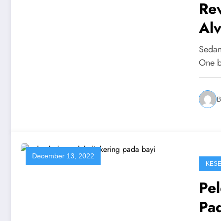
Rev
Al
Sedan
One b
B
December 13, 2022
KES
Pel
Pad