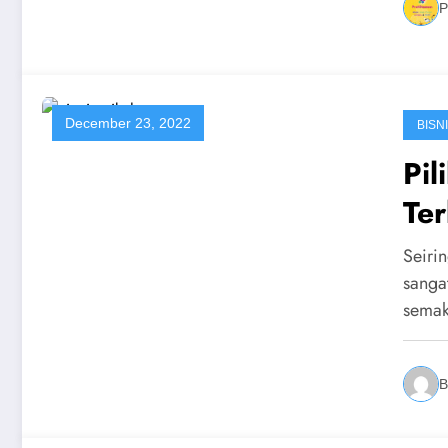
P
December 23, 2022
BISN
Pil
Ter
Seiri
sanga
semak
B