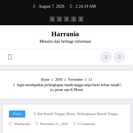
Skip
August 7, 2026
2:24:20 AM
to
content
Harrania
Menulis dan berbagi informasi
Home
2016
November
11
Ingin mendapatkan perlengkapan rumah tangga tanpa harus keluar rumah?,
ya, pesan saja di Mumu
,
,
Bisnis
Alat Rumah Tangga
Mumu
Perlengkapan Rumah Tangga
Windiariska
November 11, 2016
0 Comments