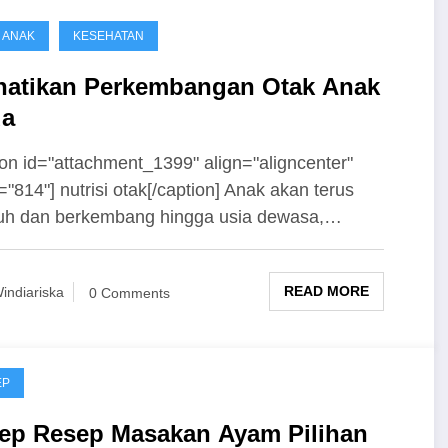
& ANAK
KESEHATAN
hatikan Perkembangan Otak Anak
a
ion id="attachment_1399" align="aligncenter"
="814"] nutrisi otak[/caption] Anak akan terus
uh dan berkembang hingga usia dewasa,…
READ MORE
indiariska
0 Comments
EP
ep Resep Masakan Ayam Pilihan