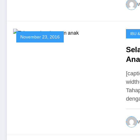
W
IBU 
November 23, 2016
Sel
Ana
[capt
width
Taha
deng
W