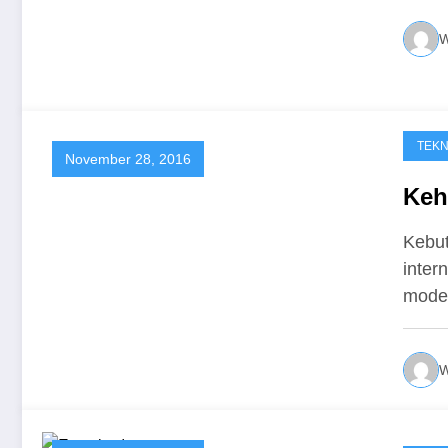
W
TEKN
November 28, 2016
Keh
Kebut
inter
modem
W