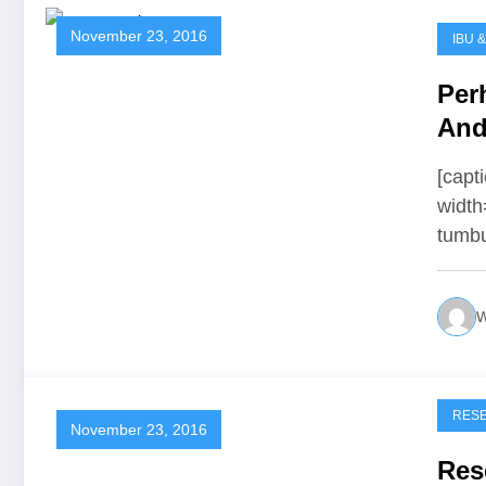
November 23, 2016
IBU 
Per
And
[capt
width
tumb
W
RES
November 23, 2016
Res