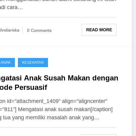
adi cara…
READ MORE
indiariska
0 Comments
& ANAK
KESEHATAN
gatasi Anak Susah Makan dengan
ode Persuasif
ion id="attachment_1409" align="aligncenter"
="811"] Mengatasi anak susah makan[/caption]
 tua yang memiliki masalah anak yang…