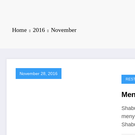
Home
2016
November
November 28, 2016
RES
Men
Shabu
menye
Shab