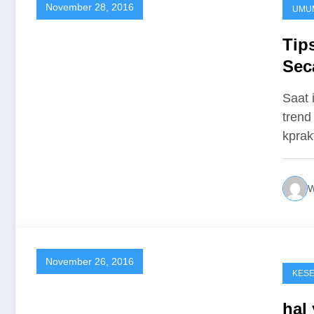
November 28, 2016
UMU
Tip
Sec
Saat 
trend
kpra
W
November 26, 2016
KES
hal