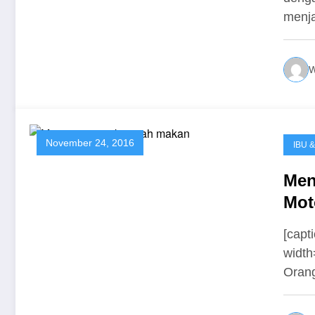
menj
W
November 24, 2016
IBU 
Men
Mot
[capt
width
Orang