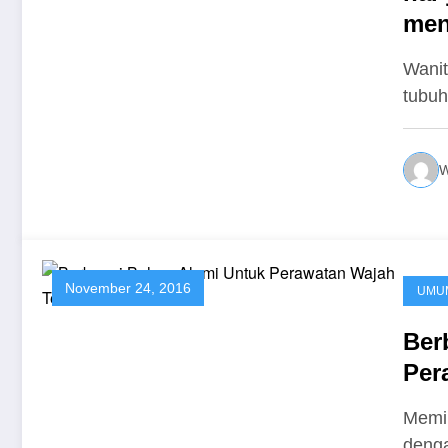
men
Wanit
tubuh
W
November 24, 2016
UMU
Ber
Per
Memil
denga