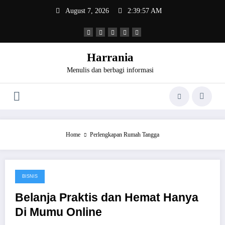
Skip
August 7, 2026
2:39:57 AM
to
content
Harrania
Menulis dan berbagi informasi
Home
Perlengkapan Rumah Tangga
BISNIS
December 16, 2016
Belanja Praktis dan Hemat Hanya
Di Mumu Online