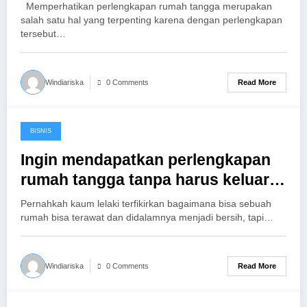
Memperhatikan perlengkapan rumah tangga merupakan
salah satu hal yang terpenting karena dengan perlengkapan
tersebut…
Read More
Windiariska
0 Comments
BISNIS
November 11, 2016
Ingin mendapatkan perlengkapan
rumah tangga tanpa harus keluar
rumah?, ya, pesan saja di Mumu
Pernahkah kaum lelaki terfikirkan bagaimana bisa sebuah
rumah bisa terawat dan didalamnya menjadi bersih, tapi…
Read More
Windiariska
0 Comments