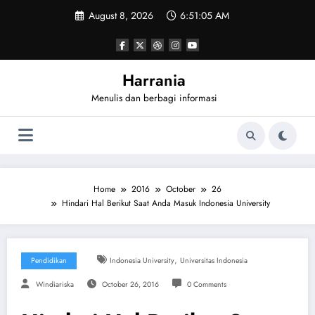
Skip
August 8, 2026
6:51:06 AM
to
content
Harrania
Menulis dan berbagi informasi
Home
2016
October
26
Hindari Hal Berikut Saat Anda Masuk Indonesia University
,
Pendidikan
Indonesia University
Universitas Indonesia
Windiariska
October 26, 2016
0 Comments