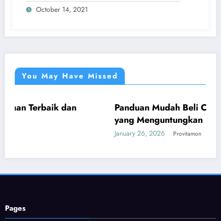
October 14, 2021
You May Have Missed
aik dan
Panduan Mudah Beli Cincin Berlian 
UMUM
yang Menguntungkan
January 26, 2026
Provitamon
Pages