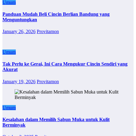
Umum
Panduan Mudah Beli Cincin Berlian Bandung yang
Menguntungkan
January 26, 2026
Provitamon
Umum
Tak Perlu ke Gerai, Ini Cara Mengukur Cincin Sendiri yang
Akurat
January 19, 2026
Provitamon
Umum
Kesalahan dalam Memilih Sabun Muka untuk Kulit
Berminyak