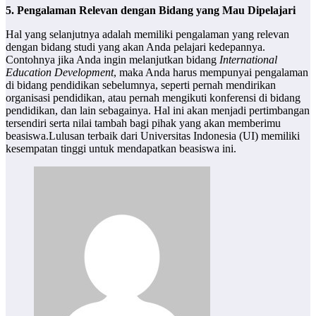
5. Pengalaman Relevan dengan Bidang yang Mau Dipelajari
Hal yang selanjutnya adalah memiliki pengalaman yang relevan
dengan bidang studi yang akan Anda pelajari kedepannya.
Contohnya jika Anda ingin melanjutkan bidang
International
Education Development
, maka Anda harus mempunyai pengalaman
di bidang pendidikan sebelumnya, seperti pernah mendirikan
organisasi pendidikan, atau pernah mengikuti konferensi di bidang
pendidikan, dan lain sebagainya. Hal ini akan menjadi pertimbangan
tersendiri serta nilai tambah bagi pihak yang akan memberimu
beasiswa.Lulusan terbaik dari Universitas Indonesia (UI) memiliki
kesempatan tinggi untuk mendapatkan beasiswa ini.