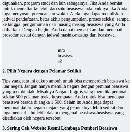
digunakan, program studi dan lain sebagainya. Jika Anda berniat
untuk mendaftar ke lebih dari satu beasiswa, ada baiknya jika Anda
juga menyusun perencanaan waktu. Anda juga dapat menuliskan
jadwal pendaftaran, batas akhir pengumpulan, proses seleksi, sampai
ke tanggal pengumuman dari masing-masing beasiswa yang Anda
daftarkan. Dengan begitu, Anda dapat memastikan dan menepati
prosedur sesuai dengan jadwal masing-masing dari beasiswa.
info
beasiswa
s2
2. Pilih Negara dengan Pelamar Sedikit
Tips yang satu ini cukup ampuh untuk bisa memperoleh beasiswa ke
luar negeri. Jangan hanya memilih negara dengan peminat beasiswa
yang membludak. Misalnya Negara Inggris yang memiliki peminat
sekitar 500 pelamar, maka kesempatan Anda untuk bisa mendapat
beasiswa berada di angka 1:500. Selain itu Anda juga dapat
membuat daftar negara-negara yang peminatnya lebih sedikit dan
juga mencari tahu lebih dalam mengenai beasiswa-beasiswa yang
disediakan oleh negara tersebut.
3. Sering Cek Website Resmi Lembaga Pemberi Beasiswa