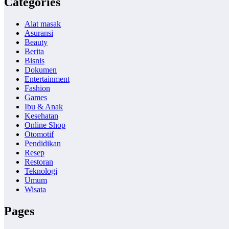
Categories
Alat masak
Asuransi
Beauty
Berita
Bisnis
Dokumen
Entertainment
Fashion
Games
Ibu & Anak
Kesehatan
Online Shop
Otomotif
Pendidikan
Resep
Restoran
Teknologi
Umum
Wisata
Pages