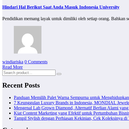
Hindari Hal Berikut Saat Anda Masuk Indonesia University
Pendidikan memang layak untuk dimiliki oleh setiap orang. Bahkan s
windiariska
0 Comments
Read More
Recent Posts
Panduan Memilih Palet Warna Sempurna untuk Menghidupka
7 Keunggulan Luxury Brands in Indonesia, MONDIAL Jewele
Mengenal Lab Grown Diamond, Alternatif Berlian Alami yang
Kiat Content Marketing yang Efektif untuk Pertumbuhan Bisni
Tampil Stylish dengan Perhiasan Kekinian, Cek Koleksinya d