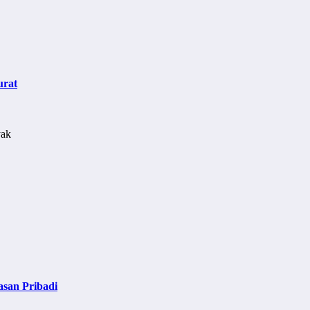
urat
asan Pribadi