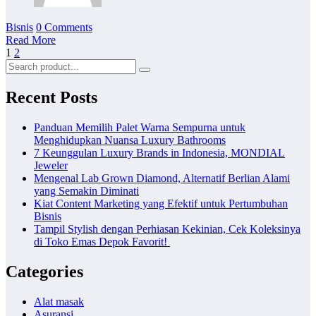
Bisnis
0 Comments
Read More
Posts
1
2
pagination
Recent Posts
Panduan Memilih Palet Warna Sempurna untuk
Menghidupkan Nuansa Luxury Bathrooms
7 Keunggulan Luxury Brands in Indonesia, MONDIAL
Jeweler
Mengenal Lab Grown Diamond, Alternatif Berlian Alami
yang Semakin Diminati
Kiat Content Marketing yang Efektif untuk Pertumbuhan
Bisnis
Tampil Stylish dengan Perhiasan Kekinian, Cek Koleksinya
di Toko Emas Depok Favorit!
Categories
Alat masak
Asuransi