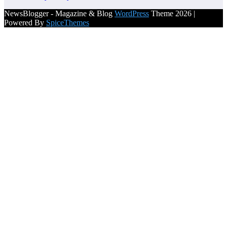
NewsBlogger - Magazine & Blog
WordPress
Theme 2026 |
Powered By
SpiceThemes