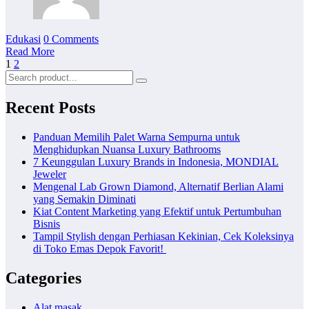
Edukasi
0 Comments
Read More
Posts
1
2
pagination
Recent Posts
Panduan Memilih Palet Warna Sempurna untuk
Menghidupkan Nuansa Luxury Bathrooms
7 Keunggulan Luxury Brands in Indonesia, MONDIAL
Jeweler
Mengenal Lab Grown Diamond, Alternatif Berlian Alami
yang Semakin Diminati
Kiat Content Marketing yang Efektif untuk Pertumbuhan
Bisnis
Tampil Stylish dengan Perhiasan Kekinian, Cek Koleksinya
di Toko Emas Depok Favorit!
Categories
Alat masak