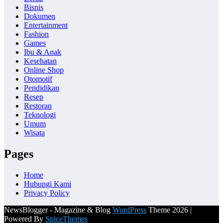
Bisnis
Dokumen
Entertainment
Fashion
Games
Ibu & Anak
Kesehatan
Online Shop
Otomotif
Pendidikan
Resep
Restoran
Teknologi
Umum
Wisata
Pages
Home
Hubungi Kami
Privacy Policy
NewsBlogger - Magazine & Blog
WordPress
Theme 2026 |
Powered By
SpiceThemes