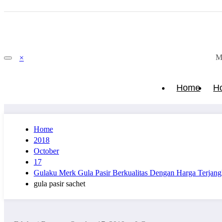
M
×
Home
H
Home
2018
October
17
Gulaku Merk Gula Pasir Berkualitas Dengan Harga Terjan
gula pasir sachet