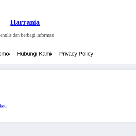
Harrania
enulis dan berbagi informasi
ome
Hubungi Kami
Privacy Policy
gkau