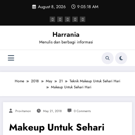
Skip
August 8, 2026
9:05:18 AM
to
content
Harrania
Menulis dan berbagi informasi
Home
2018
May
21
Teknik Makeup Untuk Sehari Hari
Makeup Untuk Sehari Hari
Provitamon
May 21, 2018
0 Comments
Makeup Untuk Sehari