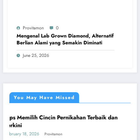
Provitamon
0
Mengenal Lab Grown Diamond, Alternatif
Berlian Alami yang Semakin Diminati
June 25, 2026
You May Have Missed
lih Cincin Pernikahan Terbaik dan
Panduan Mu
UMUM
yang Meng
2026
January 26, 202
Provitamon