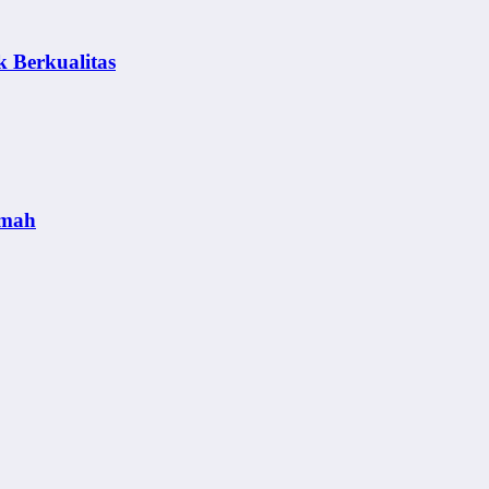
k Berkualitas
umah