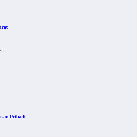
urat
asan Pribadi