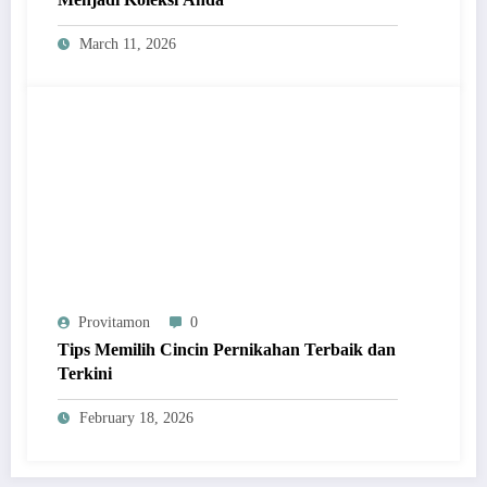
March 11, 2026
Provitamon
0
Tips Memilih Cincin Pernikahan Terbaik dan
Terkini
February 18, 2026