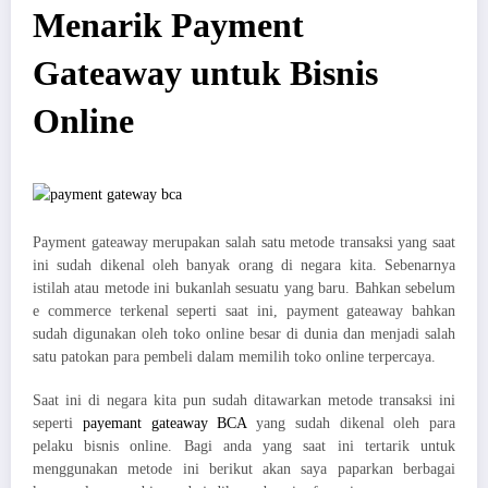
Menarik Payment
Gateaway untuk Bisnis
Online
Payment gateaway merupakan salah satu metode transaksi yang saat
ini sudah dikenal oleh banyak orang di negara kita. Sebenarnya
istilah atau metode ini bukanlah sesuatu yang baru. Bahkan sebelum
e commerce terkenal seperti saat ini, payment gateaway bahkan
sudah digunakan oleh toko online besar di dunia dan menjadi salah
satu patokan para pembeli dalam memilih toko online terpercaya.
Saat ini di negara kita pun sudah ditawarkan metode transaksi ini
seperti
payemant gateaway BCA
yang sudah dikenal oleh para
pelaku bisnis online. Bagi anda yang saat ini tertarik untuk
menggunakan metode ini berikut akan saya paparkan berbagai