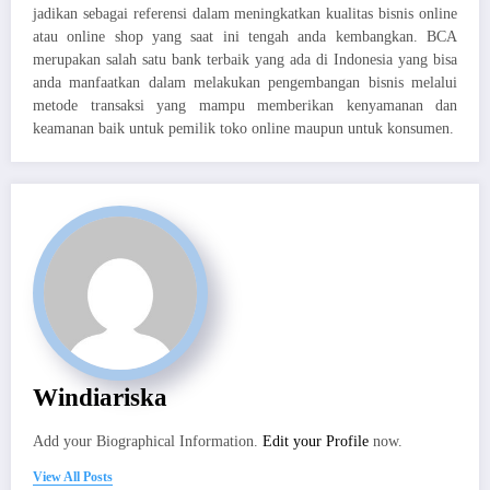
jadikan sebagai referensi dalam meningkatkan kualitas bisnis online
atau online shop yang saat ini tengah anda kembangkan. BCA
merupakan salah satu bank terbaik yang ada di Indonesia yang bisa
anda manfaatkan dalam melakukan pengembangan bisnis melalui
metode transaksi yang mampu memberikan kenyamanan dan
keamanan baik untuk pemilik toko online maupun untuk konsumen.
Windiariska
Add your Biographical Information.
Edit your Profile
now.
View All Posts