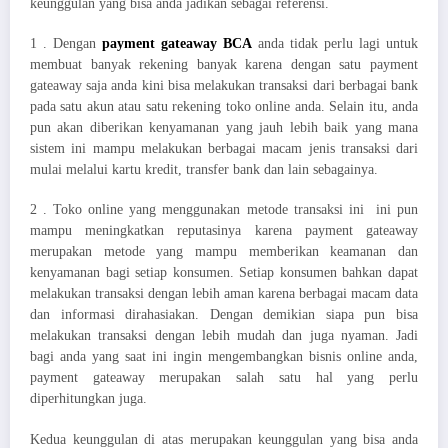
keunggulan yang bisa anda jadikan sebagai referensi.
1 . Dengan
payment gateaway BCA
anda tidak perlu lagi untuk
membuat banyak rekening banyak karena dengan satu payment
gateaway saja anda kini bisa melakukan transaksi dari berbagai bank
pada satu akun atau satu rekening toko online anda. Selain itu, anda
pun akan diberikan kenyamanan yang jauh lebih baik yang mana
sistem ini mampu melakukan berbagai macam jenis transaksi dari
mulai melalui kartu kredit, transfer bank dan lain sebagainya.
2 . Toko online yang menggunakan metode transaksi ini ini pun
mampu meningkatkan reputasinya karena payment gateaway
merupakan metode yang mampu memberikan keamanan dan
kenyamanan bagi setiap konsumen. Setiap konsumen bahkan dapat
melakukan transaksi dengan lebih aman karena berbagai macam data
dan informasi dirahasiakan. Dengan demikian siapa pun bisa
melakukan transaksi dengan lebih mudah dan juga nyaman. Jadi
bagi anda yang saat ini ingin mengembangkan bisnis online anda,
payment gateaway merupakan salah satu hal yang perlu
diperhitungkan juga.
Kedua keunggulan di atas merupakan keunggulan yang bisa anda