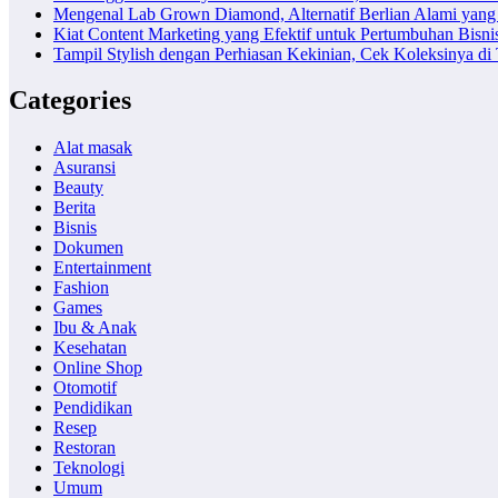
Mengenal Lab Grown Diamond, Alternatif Berlian Alami yang
Kiat Content Marketing yang Efektif untuk Pertumbuhan Bisni
Tampil Stylish dengan Perhiasan Kekinian, Cek Koleksinya d
Categories
Alat masak
Asuransi
Beauty
Berita
Bisnis
Dokumen
Entertainment
Fashion
Games
Ibu & Anak
Kesehatan
Online Shop
Otomotif
Pendidikan
Resep
Restoran
Teknologi
Umum