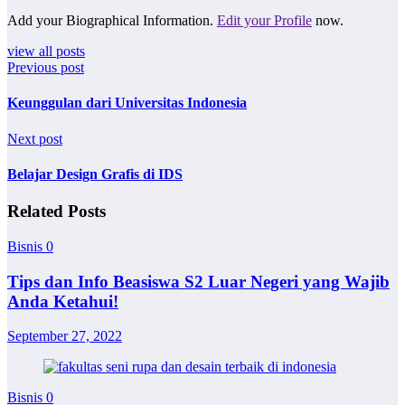
Add your Biographical Information.
Edit your Profile
now.
view all posts
Previous post
Keunggulan dari Universitas Indonesia
Next post
Belajar Design Grafis di IDS
Related Posts
Bisnis
0
Tips dan Info Beasiswa S2 Luar Negeri yang Wajib
Anda Ketahui!
September 27, 2022
Bisnis
0