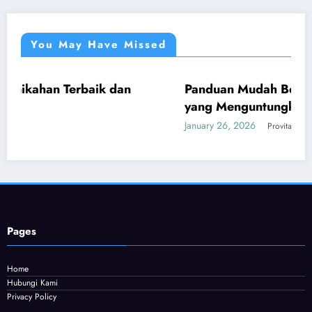
You May Have Missed
aik dan
Panduan Mudah Beli Cincin Berlian 
UMUM
yang Menguntungkan
January 26, 2026
Provitamon
Pages
Home
Hubungi Kami
Privacy Policy