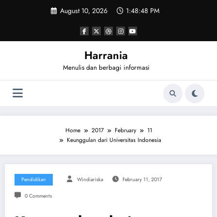
Skip
August 10, 2026
1:48:49 PM
to
content
Harrania
Menulis dan berbagi informasi
Home
2017
February
11
Keunggulan dari Universitas Indonesia
Pendidikan
Windiariska
February 11, 2017
0 Comments