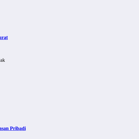
urat
asan Pribadi