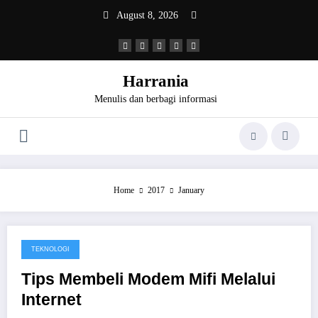
Skip
August 8, 2026
to
content
Harrania
Menulis dan berbagi informasi
Home
2017
January
TEKNOLOGI
January 25, 2017
Tips Membeli Modem Mifi Melalui
Internet