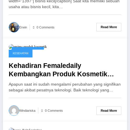
width="1397"] bisnis kecil[/caption] Saat kita memiliki sebuah
usaha atau bisnis kecil, kita…
Read More
Erwin
0 Comments
January 17, 2017
KESEHATAN
Kehadiran Femaledaily
Kembangkan Produk Kosmetik
Dalam Negeri
Apapun saat ini sudah mengalami perubahan yang signifikan
sebagai akibat pesatnya teknologi. Baik teknologi yang…
Read More
Windiariska
0 Comments