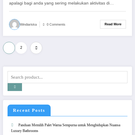
apalagi bagi anda yang sering melakukan aktivitas di…
Read More
Windiariska
0 Comments
Posts
1
2
pagination
Recent Posts
Panduan Memilih Palet Warna Sempurna untuk Menghidupkan Nuansa
Luxury Bathrooms