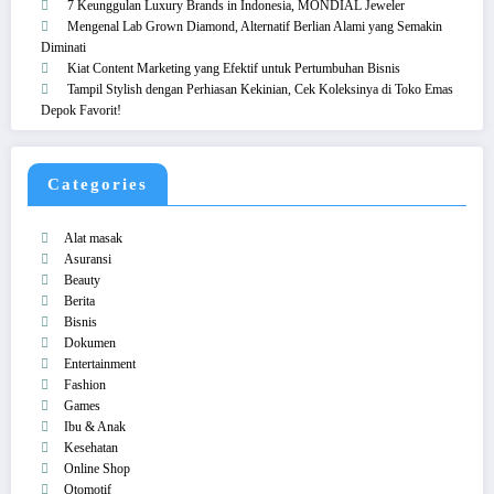
7 Keunggulan Luxury Brands in Indonesia, MONDIAL Jeweler
Mengenal Lab Grown Diamond, Alternatif Berlian Alami yang Semakin
Diminati
Kiat Content Marketing yang Efektif untuk Pertumbuhan Bisnis
Tampil Stylish dengan Perhiasan Kekinian, Cek Koleksinya di Toko Emas
Depok Favorit!
Categories
Alat masak
Asuransi
Beauty
Berita
Bisnis
Dokumen
Entertainment
Fashion
Games
Ibu & Anak
Kesehatan
Online Shop
Otomotif