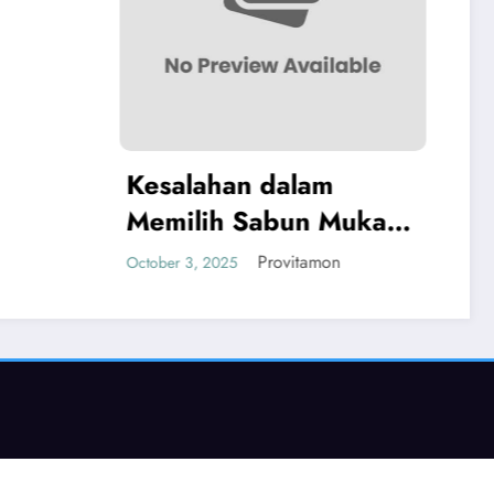
Perhiasan Pribadi
n dalam
 Sabun Muka
lit Berminyak
Provitamon