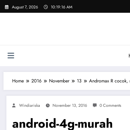
Skip
August 7, 2026
10:19:16 AM
to
content
Home
2016
November
13
Andromax R cocok,
Windiariska
November 13, 2016
0 Comments
android-4g-murah