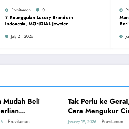
Provitamon
0
P
7 Keunggulan Luxury Brands in
Meng
Indonesia, MONDIAL Jeweler
Berl
July 21, 2026
Ju
Tak Perlu ke Gerai, Ini
UMUM
UMUM
Cara Mengukur Cincin
Sendiri yang Akurat
Provitamon
January 19, 2026