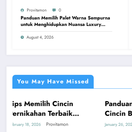
Provitamon
0
Panduan Memilih Palet Warna Sempurna
untuk Menghidupkan Nuansa Luxury
Bathrooms
August 4, 2026
You May Have Missed
cin
Panduan Mudah Beli
UMUM
aik
Cincin Berlian
Bandung yang
on
Provitamon
January 26, 2026