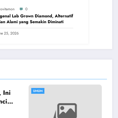
rovitamon
0
enal Lab Grown Diamond, Alternatif
ian Alami yang Semakin Diminati
ne 25, 2026
UMUM
Luxury Jewelry Bra
yang Wajib Dimiliki
untuk Koleksi
Provitamon
August 16, 2025