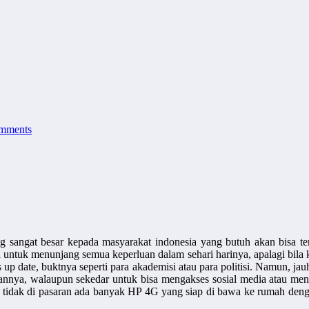
mments
sangat besar kepada masyarakat indonesia yang butuh akan bisa ter
ntuk menunjang semua keperluan dalam sehari harinya, apalagi bila ki
s up date, buktnya seperti para akademisi atau para politisi. Namun, j
uannya, walaupun sekedar untuk bisa mengakses sosial media atau men
g tidak di pasaran ada banyak HP 4G yang siap di bawa ke rumah deng