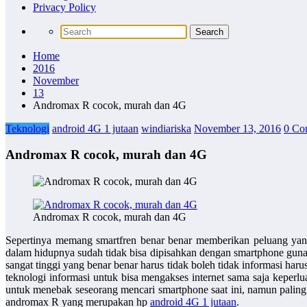
Privacy Policy
Home
2016
November
13
Andromax R cocok, murah dan 4G
Teknologi
android 4G 1 jutaan
windiariska
November 13, 2016
0 Co
Andromax R cocok, murah dan 4G
Andromax R cocok, murah dan 4G
Sepertinya memang smartfren benar benar memberikan peluang yang 
dalam hidupnya sudah tidak bisa dipisahkan dengan smartphone guna u
sangat tinggi yang benar benar harus tidak boleh tidak informasi haru
teknologi informasi untuk bisa mengakses internet sama saja keperl
untuk menebak seseorang mencari smartphone saat ini, namun palin
andromax R yang merupakan hp
android 4G 1 jutaan
.