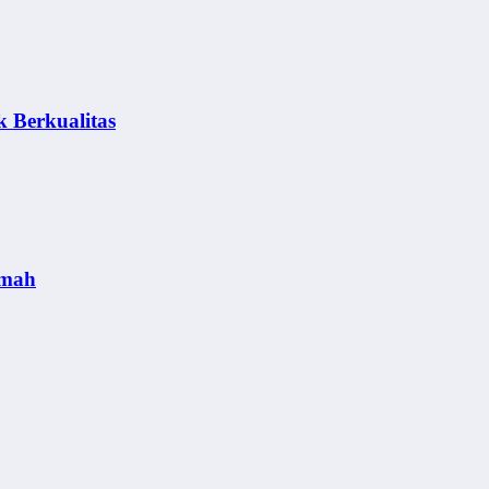
k Berkualitas
umah