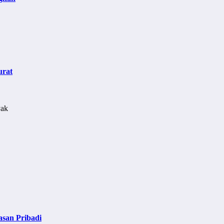
urat
asan Pribadi