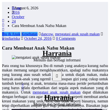
Skip
Home
August 6, 2026
to
2016
content
October
24
Cara Membuat Anak Nafsu Makan
Ibu & Anak
Kesehatan
dancow
,
mengatasi anak susah makan
windiariska
October 24, 2016
0 Comments
Cara Membuat Anak Nafsu Makan
Harrania
Menulis dan berbagi informasi
Para orang tua khususnya Ibu di rumah yang anaknya kurang nafsu
makan memang sangat mengkhawatirkan, apalagi nafsu makannya
yang kurang atau susah sekali apabila untuk diajak makan, maka
banyak anak-anak yang ngemil tanpa asupan gizi yang cukup untuk
tumbuh kembang si anak, terutama masa-masa peride pertumbuhan
×
yang harus selalu dperhatikan dari segala aspek makanan yang di
makannya. Untuk
mengatasi anak susah makan
dapat dilakukan
Harrania
dengan berbagai cara agar anak mau makan, seperti membuat aneka
kreasi makanan yang unik, lucu, dan tidak seperti biasanya, namun
Menulis dan berbagi informasi
tetap diperhatikan asupan gizi bagi pertumbuhannya. Biasakan juga
anak mengkonsusmi makanan yang berubah-ubah setiap harinya,