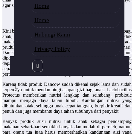
Home
agar si anak tidak merasa bosan dan mau menyantapnya.
Home
mengatasi anak susah makan
Kini banyak sekali suplemen-suplemen penambah nafsu makan bagi
Hubungi Kami
anak, seperti vitamin, obat, jamu, susu, dan berbagai produk
makanan lainnya. Namun, orang tua jangan khawatir, kini ada
pruduk susu yang dapat membantu memenuhi gizi anak setiap hari,
Privacy Policy
Dancow 3+ Lactobacillus Protectus susu untuk anak usia 3-5 tahun
diperkaya dengan minyak ikan, perlu diketahui bahwa minyak ikan
dapat menjadikan anak nafsu makan yang lebih baik, serta anak
cepat tumbuh tinggi. Susu Dancow 3+ selain membantu proses
pertumbuhan lebih baik, susu ini juga menjadikan anak lebih kreatif.
Karena tidak produk Dancow sudah dikenal sejak lama dan sudah
terpercaya untuk mendampingi asupan gizi bagi anak. Lactobacillus
Protectus memberikan nutrisi lengkap dan seimbang, probiotic
mampu menjaga daya tahan tubuh. Kandungan nutrisi yang
dibutuhkan otak, sehingga anak cepat tanggap, berpikir kreatif dan
penuh dan juga membantu daya tahan tubuhnya dari penyakit.
Banyak produk susu nutrisi untuk anak sebagai pendamping
makanan sehari-hari semakin banyak dan mudah di peroleh, namun
para orang tua juga harus memperhatikan kandungan gizi yang