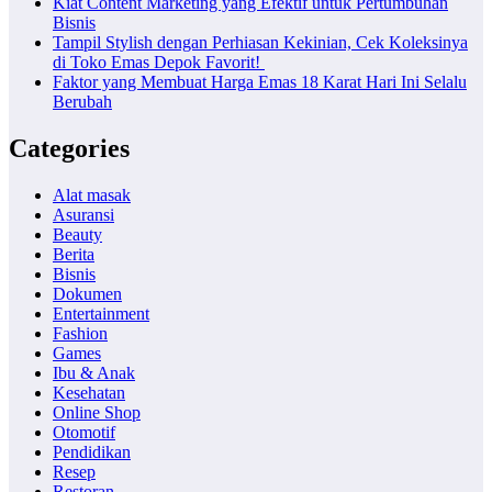
Kiat Content Marketing yang Efektif untuk Pertumbuhan
Bisnis
Tampil Stylish dengan Perhiasan Kekinian, Cek Koleksinya
di Toko Emas Depok Favorit!
Faktor yang Membuat Harga Emas 18 Karat Hari Ini Selalu
Berubah
Categories
Alat masak
Asuransi
Beauty
Berita
Bisnis
Dokumen
Entertainment
Fashion
Games
Ibu & Anak
Kesehatan
Online Shop
Otomotif
Pendidikan
Resep
Restoran