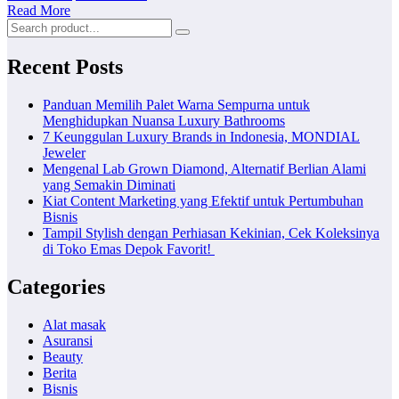
Read More
Recent Posts
Panduan Memilih Palet Warna Sempurna untuk
Menghidupkan Nuansa Luxury Bathrooms
7 Keunggulan Luxury Brands in Indonesia, MONDIAL
Jeweler
Mengenal Lab Grown Diamond, Alternatif Berlian Alami
yang Semakin Diminati
Kiat Content Marketing yang Efektif untuk Pertumbuhan
Bisnis
Tampil Stylish dengan Perhiasan Kekinian, Cek Koleksinya
di Toko Emas Depok Favorit!
Categories
Alat masak
Asuransi
Beauty
Berita
Bisnis