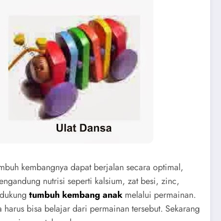
umbuh kembangnya dapat berjalan secara optimal,
andung nutrisi seperti kalsium, zat besi, zinc,
endukung
tumbuh kembang anak
melalui permainan.
arus bisa belajar dari permainan tersebut. Sekarang