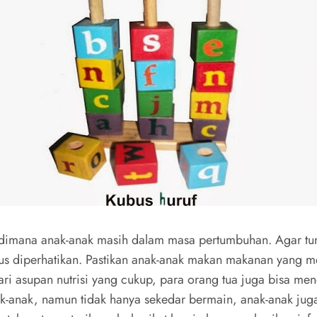
a dimana anak-anak masih dalam masa pertumbuhan. Agar t
s diperhatikan. Pastikan anak-anak makan makanan yang meng
dari asupan nutrisi yang cukup, para orang tua juga bisa m
anak, namun tidak hanya sekedar bermain, anak-anak juga h