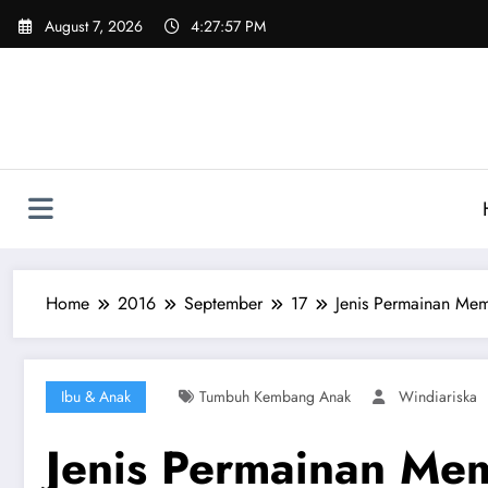
Skip
August 7, 2026
4:27:59 PM
to
content
Home
2016
September
17
Jenis Permainan M
Ibu & Anak
Tumbuh Kembang Anak
Windiariska
Jenis Permainan M