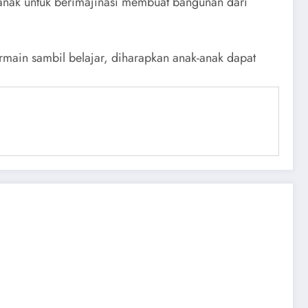
ak anak untuk berimajinasi membuat bangunan dari
main sambil belajar, diharapkan anak-anak dapat