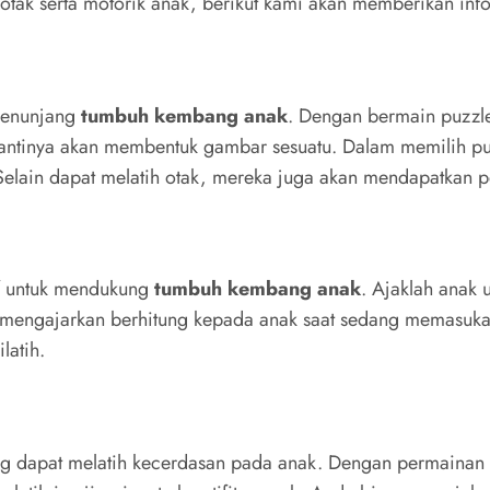
 otak serta motorik anak, berikut kami akan memberikan inf
menunjang
tumbuh kembang anak
. Dengan bermain puzzle 
antinya akan membentuk gambar sesuatu. Dalam memilih pu
Selain dapat melatih otak, mereka juga akan mendapatkan 
if untuk mendukung
tumbuh kembang anak
. Ajaklah anak
isa mengajarkan berhitung kepada anak saat sedang memasuk
latih.
ng dapat melatih kecerdasan pada anak. Dengan permainan