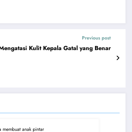
Previous post
Mengatasi Kulit Kepala Gatal yang Benar