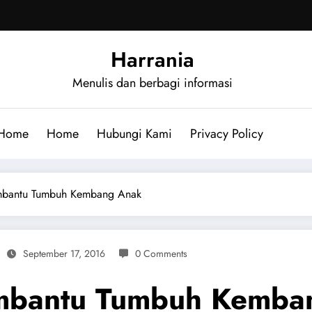
Harrania
Menulis dan berbagi informasi
Home
Home
Hubungi Kami
Privacy Policy
embantu Tumbuh Kembang Anak
September 17, 2016
0 Comments
embantu Tumbuh Kemba