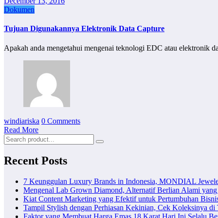
December 13, 2016
Dokumen
Tujuan Digunakannya Elektronik Data Capture
Apakah anda mengetahui mengenai teknologi EDC atau elektronik da
windiariska
0 Comments
Read More
Recent Posts
7 Keunggulan Luxury Brands in Indonesia, MONDIAL Jewele
Mengenal Lab Grown Diamond, Alternatif Berlian Alami yang
Kiat Content Marketing yang Efektif untuk Pertumbuhan Bisni
Tampil Stylish dengan Perhiasan Kekinian, Cek Koleksinya d
Faktor yang Membuat Harga Emas 18 Karat Hari Ini Selalu B