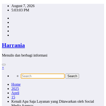
Skip
August 7, 2026
to
5:03:04 PM
content
Harrania
Menulis dan berbagi informasi
×
Home
2025
April
15
Kenali Apa Saja Layanan yang Ditawarkan oleh Social
Media Agency