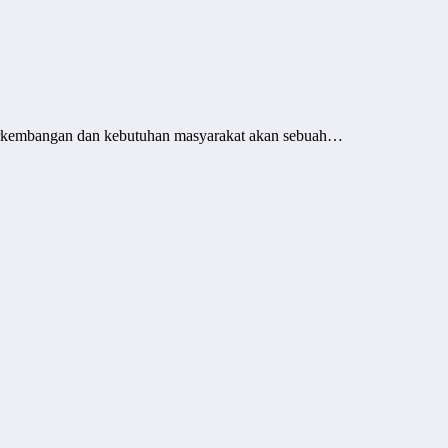
perkembangan dan kebutuhan masyarakat akan sebuah…