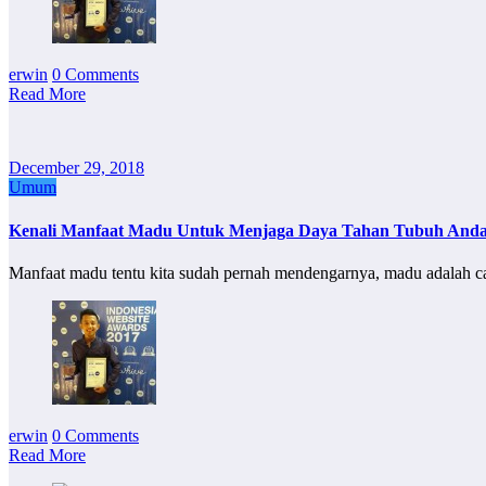
erwin
0 Comments
Read More
December 29, 2018
Umum
Kenali Manfaat Madu Untuk Menjaga Daya Tahan Tubuh And
Manfaat madu tentu kita sudah pernah mendengarnya, madu adalah c
erwin
0 Comments
Read More