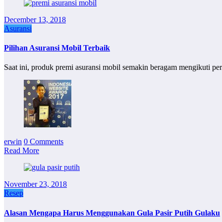
December 13, 2018
Asuransi
Pilihan Asuransi Mobil Terbaik
Saat ini, produk premi asuransi mobil semakin beragam mengikuti 
erwin
0 Comments
Read More
November 23, 2018
Resep
Alasan Mengapa Harus Menggunakan Gula Pasir Putih Gulaku