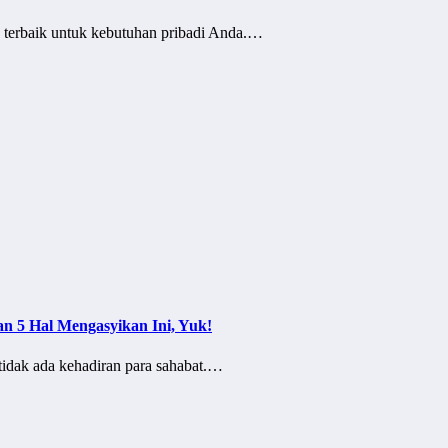
g terbaik untuk kebutuhan pribadi Anda.…
n 5 Hal Mengasyikan Ini, Yuk!
 tidak ada kehadiran para sahabat.…