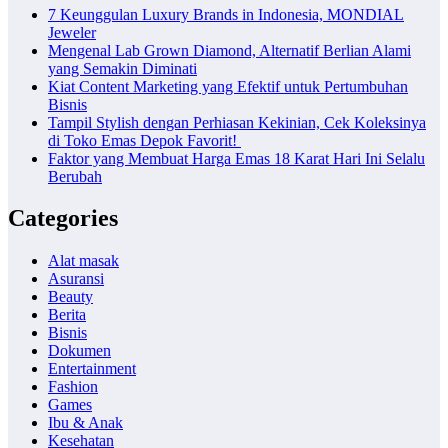
7 Keunggulan Luxury Brands in Indonesia, MONDIAL
Jeweler
Mengenal Lab Grown Diamond, Alternatif Berlian Alami
yang Semakin Diminati
Kiat Content Marketing yang Efektif untuk Pertumbuhan
Bisnis
Tampil Stylish dengan Perhiasan Kekinian, Cek Koleksinya
di Toko Emas Depok Favorit!
Faktor yang Membuat Harga Emas 18 Karat Hari Ini Selalu
Berubah
Categories
Alat masak
Asuransi
Beauty
Berita
Bisnis
Dokumen
Entertainment
Fashion
Games
Ibu & Anak
Kesehatan