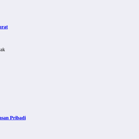
urat
asan Pribadi