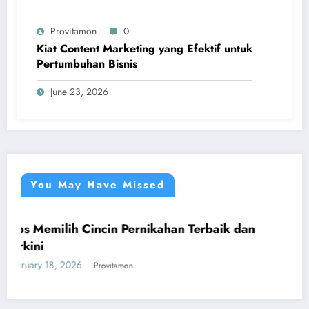
Provitamon
0
Kiat Content Marketing yang Efektif untuk
Pertumbuhan Bisnis
June 23, 2026
You May Have Missed
milih Cincin Pernikahan Terbaik dan
Panduan
UMUM
yang Me
18, 2026
January 26,
Provitamon