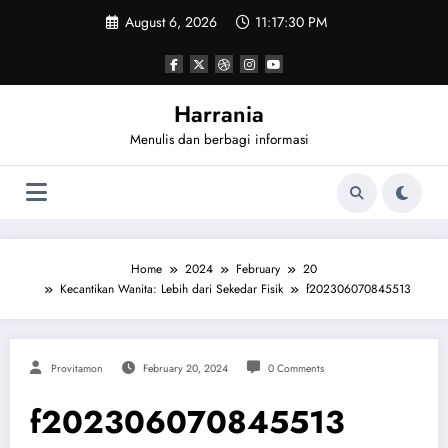
Skip
August 6, 2026
11:17:30 PM
to
content
Harrania
Menulis dan berbagi informasi
Home
2024
February
20
Kecantikan Wanita: Lebih dari Sekedar Fisik
f202306070845513
Provitamon
February 20, 2024
0 Comments
f202306070845513