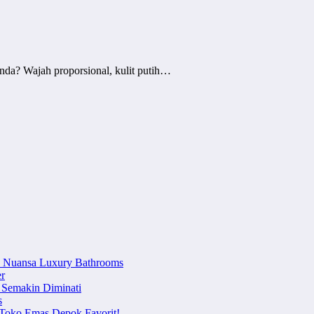
 Anda? Wajah proporsional, kulit putih…
n Nuansa Luxury Bathrooms
r
 Semakin Diminati
s
i Toko Emas Depok Favorit!