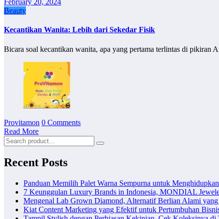
February 20, 2024
Beauty
Kecantikan Wanita: Lebih dari Sekedar Fisik
Bicara soal kecantikan wanita, apa yang pertama terlintas di pikiran
Provitamon
0 Comments
Read More
Recent Posts
Panduan Memilih Palet Warna Sempurna untuk Menghidupka
7 Keunggulan Luxury Brands in Indonesia, MONDIAL Jewele
Mengenal Lab Grown Diamond, Alternatif Berlian Alami yang
Kiat Content Marketing yang Efektif untuk Pertumbuhan Bisni
Tampil Stylish dengan Perhiasan Kekinian, Cek Koleksinya d