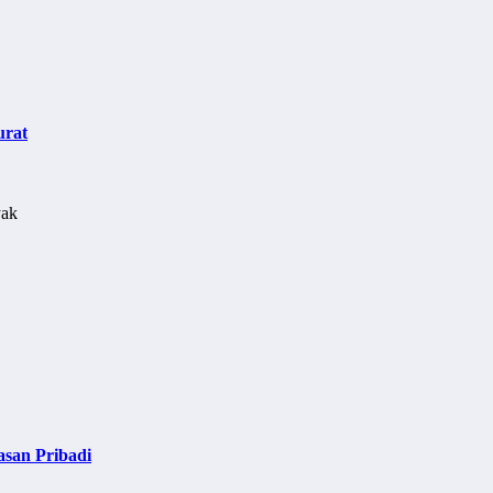
urat
asan Pribadi