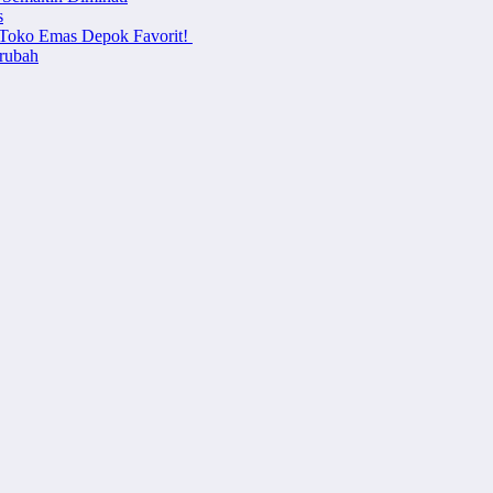
s
i Toko Emas Depok Favorit!
erubah