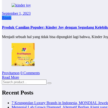
September 1, 2023
Bisnis
Produk Camilan Populer: Kinder Joy dengan Segudang Kelebih
Menjadi sebuah hal yang tidak bisa dipungkiri lagi bahwa, Kinder J
Provitamon
0 Comments
Read More
Recent Posts
7 Keunggulan Luxury Brands in Indonesia, MONDIAL Jewele
Mengenal Lab Grown Diamond, Alternatif Berlian Alami yang