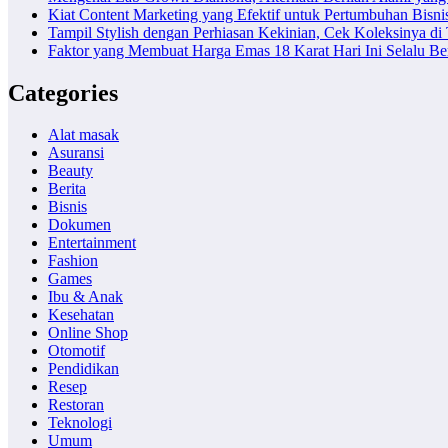
Kiat Content Marketing yang Efektif untuk Pertumbuhan Bisni
Tampil Stylish dengan Perhiasan Kekinian, Cek Koleksinya d
Faktor yang Membuat Harga Emas 18 Karat Hari Ini Selalu B
Categories
Alat masak
Asuransi
Beauty
Berita
Bisnis
Dokumen
Entertainment
Fashion
Games
Ibu & Anak
Kesehatan
Online Shop
Otomotif
Pendidikan
Resep
Restoran
Teknologi
Umum