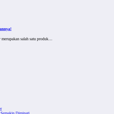
annya!
oy merupakan salah satu produk…
r
 Semakin Diminati