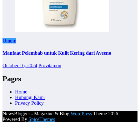
Umum
Manfaat Pelembab untuk Kulit Kering dari Aveeno
October 16, 2024
Provitamon
Pages
Home
Hubungi Kami
Privacy Policy
NewsBlogger - Magazine & Blog
WordPress
Theme 2026 |
Powered By
SpiceThemes