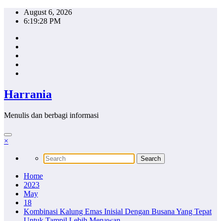
Skip
August 6, 2026
to
6:19:29 PM
content
Harrania
Menulis dan berbagi informasi
×
Home
2023
May
18
Kombinasi Kalung Emas Inisial Dengan Busana Yang Tepat
Untuk Tampil Lebih Menawan