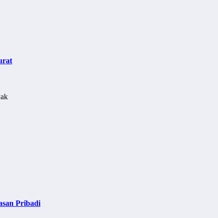
urat
asan Pribadi