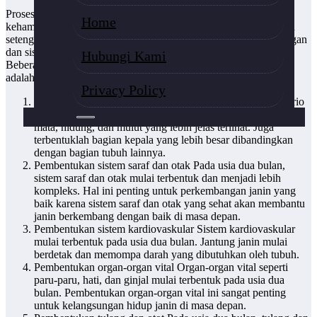
Proses Pembentukan
Janin Usia Dua Bulan
Pada awal usia
Home
kehamilan dua bulan, embrio telah mencapai panjang sekitar satu
setengah inci dan berat sekitar satu ons. Pada usia ini, banyak organ
dan sistem tubuh mulai terbentuk dan menjadi lebih kompleks.
Hubungi Kami
Beberapa perubahan yang terjadi pada janin pada usia dua bulan
adalah:
Privacy Policy
Pembentukan wajah dan kepala Pada usia dua bulan, embrio
sudah mulai membentuk wajah dan kepala dengan telinga,
mata, hidung, dan mulut yang lebih jelas terlihat. Juga
terbentuklah bagian kepala yang lebih besar dibandingkan
dengan bagian tubuh lainnya.
Pembentukan sistem saraf dan otak Pada usia dua bulan,
sistem saraf dan otak mulai terbentuk dan menjadi lebih
kompleks. Hal ini penting untuk perkembangan janin yang
baik karena sistem saraf dan otak yang sehat akan membantu
janin berkembang dengan baik di masa depan.
Pembentukan sistem kardiovaskular Sistem kardiovaskular
mulai terbentuk pada usia dua bulan. Jantung janin mulai
berdetak dan memompa darah yang dibutuhkan oleh tubuh.
Pembentukan organ-organ vital Organ-organ vital seperti
paru-paru, hati, dan ginjal mulai terbentuk pada usia dua
bulan. Pembentukan organ-organ vital ini sangat penting
untuk kelangsungan hidup janin di masa depan.