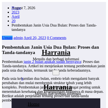
Skip
August 7, 2026
Home
to
2023
content
April
20
Pembentukan Janin Usia Dua Bulan: Proses dan Tanda-
tandanya
Umum
admin
April 20, 2023
0 Comments
Pembentukan Janin Usia Dua Bulan: Proses dan
Harrania
Tanda-tandanya
Menulis dan berbagi informasi
Pembentukan
janin 2 bulan apakah sudah bernyawa
: Proses dan
Tanda-tandanya. Artikel ini menjelaskan tentang pembentukan janin
pada usia dua bulan, termasuk tanda-tanda keberadaannya.
×
Pada usia kehamilan dua bulan, embrio telah mengalami banyak
perubahan dan mulai membentuk struktur tubuh yang lebih
Harrania
kompleks. Pembentukan janin pada usia ini sangat penting untuk
menentukan kesehatan dan kelangsungan hidupnya di masa depan.
Menulis dan berbagi informasi
Berikut adalah penjelasan tentang proses dan tanda-tanda
pembentukan janin pada usia dua bulan.
Home