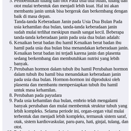
Pembentukan tulang dan otot Pada usia dua bulan, tulang dan
otot mulai terbentuk dan menjadi lebih kuat. Hal ini akan
membantu janin untuk bisa bergerak dan berkembang dengan
baik di masa depan.
Tanda-tanda Keberadaan Janin pada Usia Dua Bulan Pada
usia kehamilan dua bulan, tanda-tanda keberadaan janin
sudah mulai terlihat meskipun masih sangat kecil. Beberapa
tanda-tanda keberadaan janin pada usia dua bulan adalah:
Kenaikan berat badan ibu hamil Kenaikan berat badan ibu
hamil pada usia dua bulan bisa menandakan keberadaan janin.
Kenaikan berat badan ini terjadi karena janin dan plasenta
sedang berkembang dan membutuhkan nutrisi yang lebih
banyak.
Perubahan hormon dalam tubuh ibu hamil Perubahan hormon
dalam tubuh ibu hamil bisa menandakan keberadaan janin
pada usia dua bulan. Hormon-hormon ini diproduksi oleh
plasenta dan membantu mempersiapkan tubuh ibu hamil
untuk masa kehamilan.
Perubahan pada payudara
Pada usia kehamilan dua bulan, embrio telah mengalami
banyak perubahan dan mulai membentuk struktur tubuh yang
lebih kompleks. Selama periode ini, organ-organ vital mulai
terbentuk dan menjadi lebih kompleks, termasuk sistem saraf,
otak, sistem kardiovaskular, paru-paru, hati, ginjal, tulang, dan
otot.