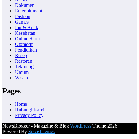
Dokumen
Entertainment
Fashion
Games
Ibu & Anak
Kesehatan
Online Shop
Otomotif
Pendidikan
Resep
Restoran
Teknologi
Umum
Wisata
Pages
Home
Hubungi Kami
Privacy Policy
NewsBlogger - Magazine & Blog
WordPress
Theme 2026 |
Powered By
SpiceThemes