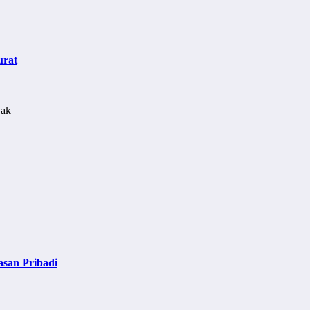
urat
asan Pribadi