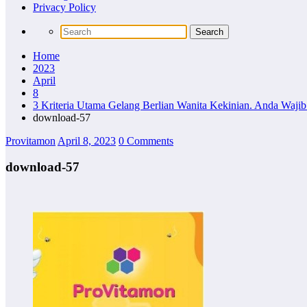
Privacy Policy
Home
2023
April
8
3 Kriteria Utama Gelang Berlian Wanita Kekinian. Anda Waji
download-57
Provitamon
April 8, 2023
0 Comments
download-57