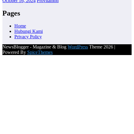
October 16, 2024
Provitamon
Pages
Home
Hubungi Kami
Privacy Policy
NewsBlogger - Magazine & Blog
WordPress
Theme 2026 |
Powered By
SpiceThemes