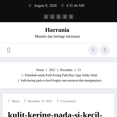
Skip
August 8, 2026
4:31:44 AM
to
content
Harrania
Menulis dan berbagi informasi
Home
2022
December
13
Pelembab untuk Kulit Kering Pada Bayi Agar Selalu Sehat
kulit-kering-pada-si-kecil-begini-cara-merawat-dan-mengatasinya
Bisnis
December 13, 2022
0 Comments
kulit-kering-pada-si-kecil-