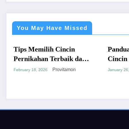
You May Have Missed
h Cincin
Panduan Mudah Beli
UMUM
Terbaik dan
Cincin Berlian Bandung
yang Menguntungkan
Provitamon
Provitamon
January 26, 2026