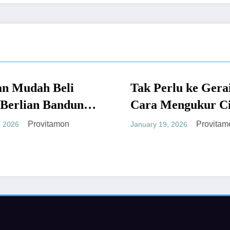
Tak Perlu ke Gerai, Ini
UMUM
UMU
Cara Mengukur Cincin
Kes
Sendiri yang Akurat
Provitamon
January 19, 2026
Mem
untu
Octobe