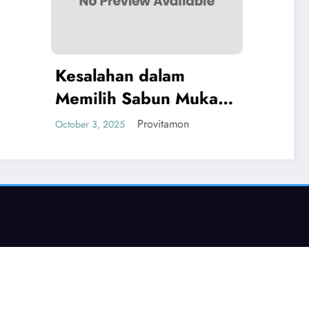
 dalam
abun Muka
t Berminyak
Provitamon