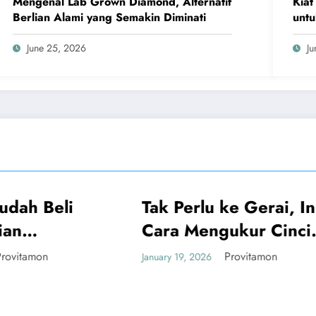
Mengenal Lab Grown Diamond, Alternatif
Kiat
Berlian Alami yang Semakin Diminati
untu
June 25, 2026
Ju
Tak Perlu ke Gerai, Ini
UMUM
UMUM
Cara Mengukur Cincin
Sendiri yang Akurat
Provitamon
January 19, 2026