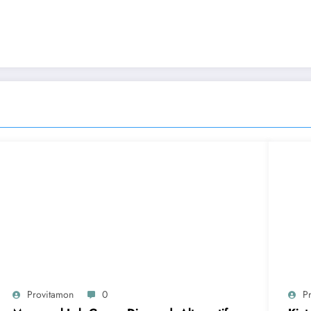
Provitamon
0
P