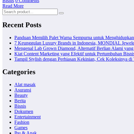
Bisnis
0 Comments
Read More
Recent Posts
Panduan Memilih Palet Warna Sempurna untuk Menghidupka
7 Keunggulan Luxury Brands in Indonesia, MONDIAL Jewele
Mengenal Lab Grown Diamond, Alternatif Berlian Alami yang
Kiat Content Marketing yang Efektif untuk Pertumbuhan Bisni
Tampil Stylish dengan Perhiasan Kekinian, Cek Koleksinya d
Categories
Alat masak
Asuransi
Beauty
Berita
Bisnis
Dokumen
Entertainment
Fashion
Games
Ibu & Anak