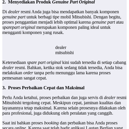
2.
Menyediakan Produk
Genuine Part Original
Di
dealer
resmi Anda juga bisa mendapatkan banyak komponen
genuine part
untuk berbagi tipe mobil Mitsubishi. Dengan begitu,
proses penggantian menjadi lebih optimal karena
genuine part
atau
sparepart original
merupakan komponen paling ideal untuk
mengganti komponen yang rusak.
dealer
mitsubishi
Ketersediaan
spare part original
kini sudah tersedia di setiap cabang
dealer
resmi. Bahkan, ketika stok sedang tidak tersedia, Anda bisa
melakukan
order
tanpa perlu menunggu lama karena proses
pemesanan sangat cepat.
3.
Proses Perbaikan Cepat dan Maksimal
Perlu Anda ketahui, proses perbaikan dan juga servis di
dealer
resmi
Mitsubishi tergolong cepat. Meskipun cepat, jaminan kualitas dan
layanannya tetap maksimal. Karena selain prosesnya dilakukan oleh
para profesional, juga didukung oleh peralatan yang canggih.
Saat ini bahkan proses
booking
dan perbaikan bisa Anda proses
secara
online
. Karena saat telah hadir aplikasi Lautan Berlian yang