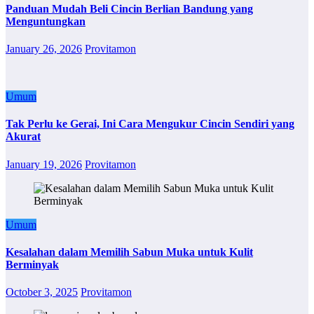
Panduan Mudah Beli Cincin Berlian Bandung yang
Menguntungkan
January 26, 2026
Provitamon
Umum
Tak Perlu ke Gerai, Ini Cara Mengukur Cincin Sendiri yang
Akurat
January 19, 2026
Provitamon
Umum
Kesalahan dalam Memilih Sabun Muka untuk Kulit
Berminyak
October 3, 2025
Provitamon