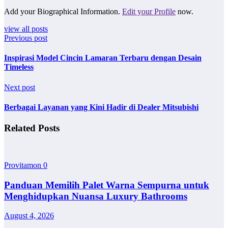
Add your Biographical Information.
Edit your Profile
now.
view all posts
Previous post
Inspirasi Model Cincin Lamaran Terbaru dengan Desain
Timeless
Next post
Berbagai Layanan yang Kini Hadir di Dealer Mitsubishi
Related Posts
Provitamon
0
Panduan Memilih Palet Warna Sempurna untuk
Menghidupkan Nuansa Luxury Bathrooms
August 4, 2026