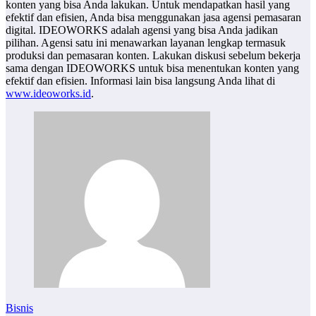
konten yang bisa Anda lakukan. Untuk mendapatkan hasil yang
efektif dan efisien, Anda bisa menggunakan jasa agensi pemasaran
digital. IDEOWORKS adalah agensi yang bisa Anda jadikan
pilihan. Agensi satu ini menawarkan layanan lengkap termasuk
produksi dan pemasaran konten. Lakukan diskusi sebelum bekerja
sama dengan IDEOWORKS untuk bisa menentukan konten yang
efektif dan efisien. Informasi lain bisa langsung Anda lihat di
www.ideoworks.id
.
Bisnis