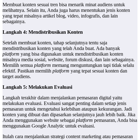
Membuat konten sesuai tren bisa menarik minat audiens untuk
melihatnya. Selain itu, Anda juga harus menentukan jenis konten
yang tepat misalnya artikel blog, video, infografis, dan lain
sebagainya.
Langkah 4: Mendistribusikan Konten
Setelah membuat konten, tahap selanjutnya tentu saja
mendistribusikan konten yang telah Anda buat. Ada banyak
platform
yang bisa digunakan untuk mendistribusikan konten
misalnya media sosial, website, forum diskusi, dan lain sebagainya.
Memilih semua
platform
memang menguntungkan tapi tidak selalu
efektif. Pastikan memilih
platform
yang tepat sesuai konten dan
target audiens.
Langkah 5: Melakukan Evaluasi
Langkah terakhir dalam menjalankan pemasaran digital yaitu
melakukan evaluasi. Evaluasi sangat penting dalam setiap jenis
pemasaran untuk mengetahui kelebihan ataupun kekurangan. Jadi
konten yang dibuat dan dipasarkan selanjutnya jauh lebih baik. Jika
Anda menggunakan website sebagai
platform
pemasaran, Anda bisa
menggunakan Google Analytic untuk evaluasi.
Itulah cara menjalankan strategi content marketing atau pemasaran