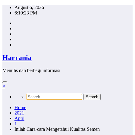
Skip
August 6, 2026
to
6:10:23 PM
content
Harrania
Menulis dan berbagi informasi
×
Home
2021
April
1
Inilah Cara-cara Mengetahui Kualitas Semen