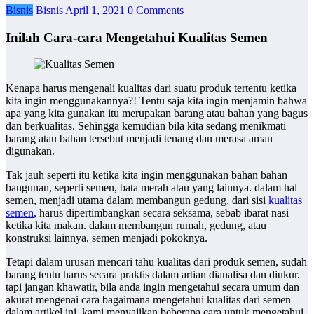
Bisnis
Bisnis
April 1, 2021
0 Comments
Inilah Cara-cara Mengetahui Kualitas Semen
Kenapa harus mengenali kualitas dari suatu produk tertentu ketika
kita ingin menggunakannya?! Tentu saja kita ingin menjamin bahwa
apa yang kita gunakan itu merupakan barang atau bahan yang bagus
dan berkualitas. Sehingga kemudian bila kita sedang menikmati
barang atau bahan tersebut menjadi tenang dan merasa aman
digunakan.
Tak jauh seperti itu ketika kita ingin menggunakan bahan bahan
bangunan, seperti semen, bata merah atau yang lainnya. dalam hal
semen, menjadi utama dalam membangun gedung, dari sisi
kualitas
semen
, harus dipertimbangkan secara seksama, sebab ibarat nasi
ketika kita makan. dalam membangun rumah, gedung, atau
konstruksi lainnya, semen menjadi pokoknya.
Tetapi dalam urusan mencari tahu kualitas dari produk semen, sudah
barang tentu harus secara praktis dalam artian dianalisa dan diukur.
tapi jangan khawatir, bila anda ingin mengetahui secara umum dan
akurat mengenai cara bagaimana mengetahui kualitas dari semen
dalam artikel ini, kami menyajikan beberapa cara untuk mengetahui